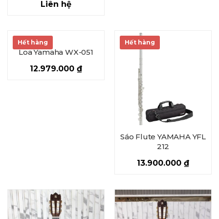
Liên hệ
Hết hàng
Hết hàng
Loa Yamaha WX-051
12.979.000
₫
Sáo Flute YAMAHA YFL
212
13.900.000
₫