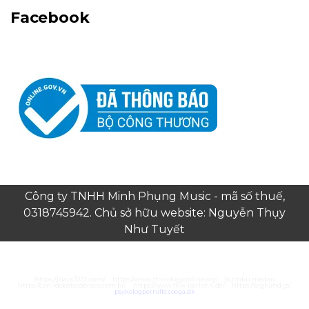
Facebook
Công ty TNHH Minh Phụng Music - mã số thuế,
0318745942. Chủ sở hữu website: Nguyễn Thụy
Như Tuyết
https://juara303z.com/
https://www.rhinologyonline.org/
bumbu medan
https://canildobalacobraco.com.br/
https://www.flvw-iserlohn.de/
https://bighand.jp/
psykologpernillezoega.dk