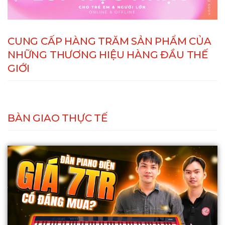
CUNG CẤP HÀNG TRĂM SẢN PHẨM CỦA
NHỮNG THƯƠNG HIỆU HÀNG ĐẦU THẾ
GIỚI
BÀN GIAO THỰC TẾ