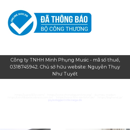
Công ty TNHH Minh Phụng Music - mã số thuế,
0318745942. Chủ sở hữu website: Nguyễn Thụy
Như Tuyết
https://juara303z.com/
https://www.rhinologyonline.org/
bumbu medan
https://canildobalacobraco.com.br/
https://www.flvw-iserlohn.de/
https://bighand.jp/
psykologpernillezoega.dk