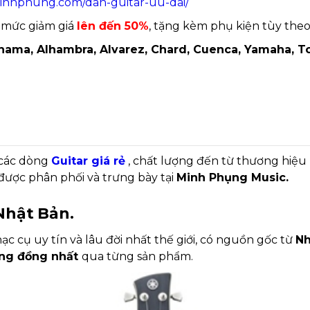
minhphung.com/dan-guitar-uu-dai/
 mức giảm giá
lên đến 50%
, tặng kèm phụ kiện tùy theo 
hama, Alhambra, Alvarez, Chard, Cuenca, Yamaha, To
 các dòng
Guitar giá rẻ
, chất lượng đến từ thương hiệu
được phân phối và trưng bày tại
Minh Phụng Music.
Nhật Bản.
 cụ uy tín và lâu đời nhất thế giới, có nguồn gốc từ
Nh
ượng đồng nhất
qua từng sản phẩm.