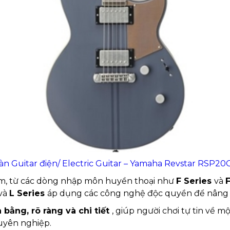
àn Guitar điện/ Electric Guitar – Yamaha Revstar RSP20
m, từ các dòng nhập môn huyền thoại như
F Series
và
và
L Series
áp dụng các công nghệ độc quyền để nâng 
 bằng, rõ ràng và chi tiết
, giúp người chơi tự tin về mộ
uyên nghiệp.