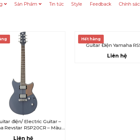
ng
Sản Phẩm
Tin tức
Style
Feedback
Chính sá
àng
Hết hàng
Guitar Điện Yamaha R
Liên hệ
itar điện/ Electric Guitar –
a Revstar RSP20CR – Màu
Brushed Black
Liên hệ