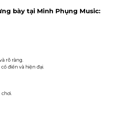
ưng bày tại Minh Phụng Music:
à rõ ràng.
cổ điển và hiện đại.
 chơi.