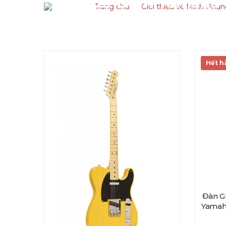
Guitar Điện Yamaha
Trang chủ
Giới thiệu về Minh Phụ
Hết h
Đàn Gu
Yamah