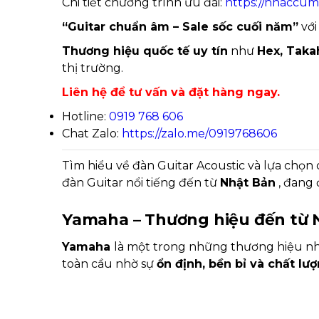
Chi tiết chương trình ưu đãi:
https://nhaccu
“Guitar chuẩn âm – Sale sốc cuối năm”
với
Thương hiệu quốc tế uy tín
như
Hex, Taka
thị trường.
Liên hệ để tư vấn và đặt hàng ngay.
Hotline:
0919 768 606
Chat Zalo:
https://zalo.me/0919768606
Tìm hiểu về đàn Guitar Acoustic và lựa chọn
đàn Guitar nổi tiếng đến từ
Nhật Bản
, đang 
Yamaha – Thương hiệu đến từ 
Yamaha
là một trong những thương hiệu nhạc
toàn cầu nhờ sự
ổn định, bền bỉ và chất l