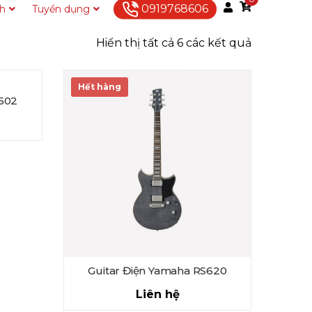
0919768606
ch
Tuyển dụng
Liên hệ
Hiển thị tất cả 6 các kết quả
Hết hàng
S502
Guitar Điện Yamaha RS620
Liên hệ