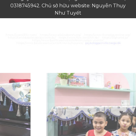
0318745942. Chủ sở hữu website: Nguyễn Thụy
Như Tuyết
https://juara303z.com/
https://www.alialzabarah.org/
https://www.rhinologyonline.org/
https://canildobalacobraco.com.br/
https://www.flvw-iserlohn.de/
https://bighand.jp/
https://www.basilicasanvicenteferrer.es/san-vicente/
https://www.basilicasanvicenteferrer.es/horarios/
psykologpernillezoega.dk