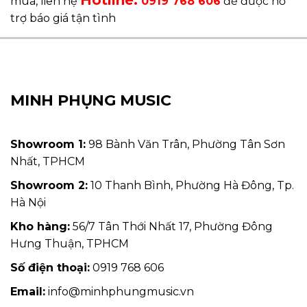
mua, liên hệ
0919 768 606
để được hỗ
trợ báo giá tận tình
MINH PHỤNG MUSIC
Showroom 1:
98 Bành Văn Trân, Phường Tân Sơn
Nhất, TPHCM
Showroom 2:
10 Thanh Bình, Phường Hà Đông, Tp.
Hà Nội
Kho hàng:
56/7 Tân Thới Nhất 17, Phường Đông
Hưng Thuận, TPHCM
Số điện thoại:
0919 768 606
Email:
info@minhphungmusic.vn