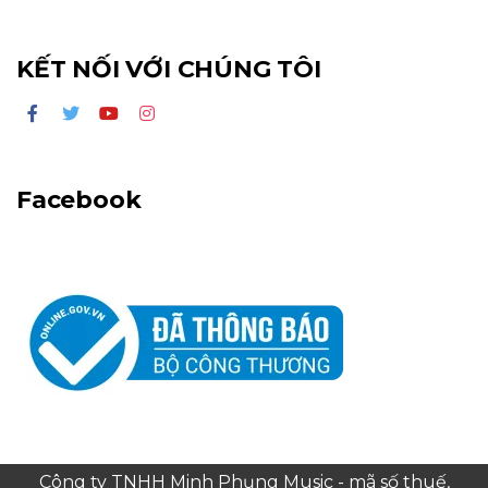
KẾT NỐI VỚI CHÚNG TÔI
Facebook
Công ty TNHH Minh Phụng Music - mã số thuế,