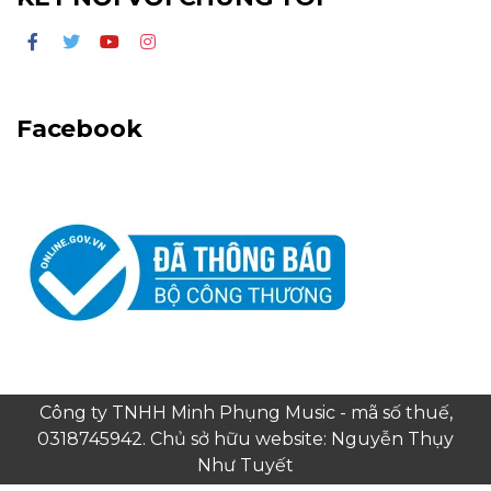
Facebook
Công ty TNHH Minh Phụng Music - mã số thuế,
0318745942. Chủ sở hữu website: Nguyễn Thụy
Như Tuyết