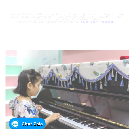
https://juara303z.com/
https://www.alialzabarah.org/
https://www.rhinologyonline.org/
https://canildobalacobraco.com.br/
https://www.flvw-iserlohn.de/
https://bighand.jp/
https://www.basilicasanvicenteferrer.es/san-vicente/
https://www.basilicasanvicenteferrer.es/horarios/
psykologpernillezoega.dk
Chat Zalo