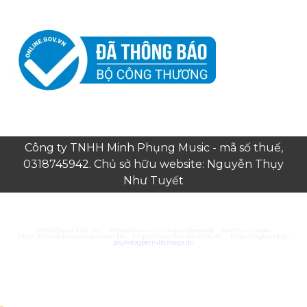
Công ty TNHH Minh Phụng Music - mã số thuế,
0318745942. Chủ sở hữu website: Nguyễn Thụy
Như Tuyết
https://juara303z.net/
https://www.rhinologyonline.org/
bumbu medan
https://canildobalacobraco.com.br/
https://www.flvw-iserlohn.de/
https://bighand.jp/
psykologpernillezoega.dk