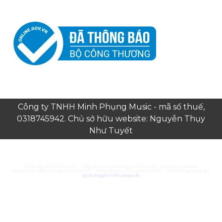
Công ty TNHH Minh Phụng Music - mã số thuế,
0318745942. Chủ sở hữu website: Nguyễn Thụy
Như Tuyết
https://juara303z.com/
https://www.rhinologyonline.org/
bumbu medan
https://canildobalacobraco.com.br/
https://www.flvw-iserlohn.de/
https://bighand.jp/
psykologpernillezoega.dk