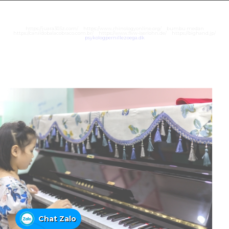
https://juara303z.com/
https://www.rhinologyonline.org/
bumbu medan
https://canildobalacobraco.com.br/
https://www.flvw-iserlohn.de/
https://bighand.jp/
psykologpernillezoega.dk
Chat Zalo