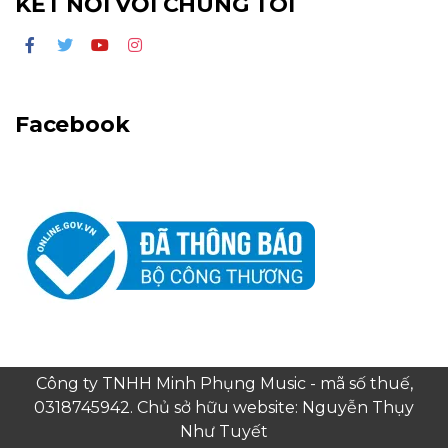
KẾT NỐI VỚI CHÚNG TÔI
Facebook
Công ty TNHH Minh Phụng Music - mã số thuế,
0318745942. Chủ sở hữu website: Nguyễn Thụy
Như Tuyết