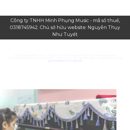
Công ty TNHH Minh Phụng Music - mã số thuế,
0318745942. Chủ sở hữu website: Nguyễn Thụy
Như Tuyết
https://juara303z.com/
https://www.rhinologyonline.org/
bumbu medan
https://canildobalacobraco.com.br/
https://www.flvw-iserlohn.de/
https://bighand.jp/
psykologpernillezoega.dk