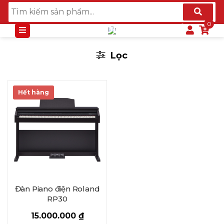
PIANO ĐIỆN ROLAND CAO CẤP
Lọc
Hết hàng
Đàn Piano điện Roland
RP30
15.000.000
₫