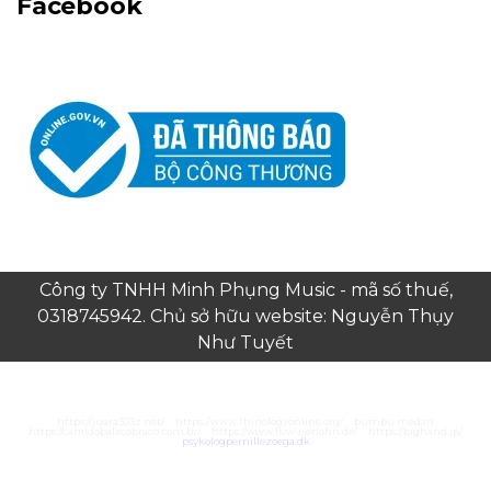
Facebook
Công ty TNHH Minh Phụng Music - mã số thuế,
0318745942. Chủ sở hữu website: Nguyễn Thụy
Như Tuyết
https://juara303z.net/
https://www.rhinologyonline.org/
bumbu medan
https://canildobalacobraco.com.br/
https://www.flvw-iserlohn.de/
https://bighand.jp/
psykologpernillezoega.dk