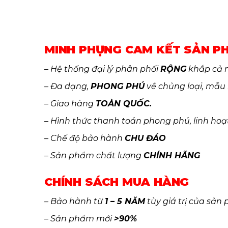
MINH PHỤNG CAM KẾT SẢN P
– Hệ thống đại lý phân phối
RỘNG
khắp cả 
– Đa dạng,
PHONG PHÚ
về chủng loại, mẫu
– Giao hàng
TOÀN QUỐC.
– Hình thức thanh toán phong phú, linh hoạ
– Chế độ bảo hành
CHU ĐÁO
– Sản phẩm chất lượng
CHÍNH HÃNG
CHÍNH SÁCH MUA HÀNG
– Bảo hành từ
1 – 5 NĂM
tùy giá trị của sản
– Sản phẩm mới
>90%