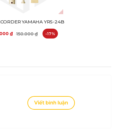
ECORDER YAMAHA YRS-24B
.000
₫
150.000
₫
-17%
Viết bình luận