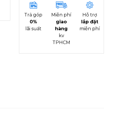
Trả góp
Miễn phí
Hỗ trợ
0%
giao
lắp đặt
lãi suất
hàng
miễn phí
kv
TPHCM