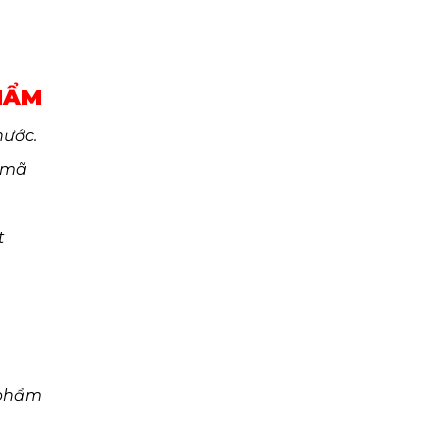
HẨM
nước.
 mã
t
 phẩm