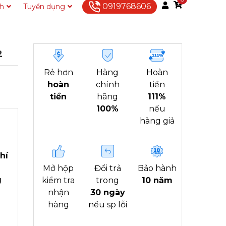
0919768606
ch
Tuyển dụng
Liên hệ
2
Rẻ hơn
Hàng
Hoàn
hoàn
chính
tiền
tiền
hãng
111%
100%
nếu
hàng giả
hí
Mở hộp
Đổi trả
Bảo hành
g
kiểm tra
trong
10 năm
nhận
30 ngày
hàng
nếu sp lỗi