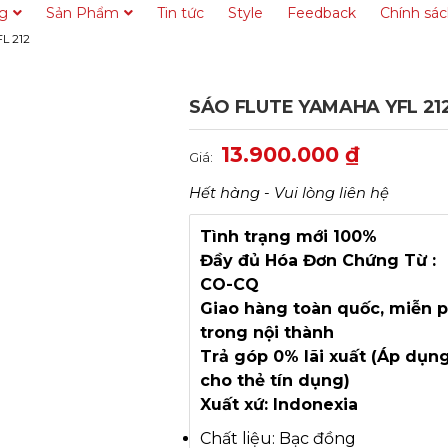
ng
Sản Phẩm
Tin tức
Style
Feedback
Chính sá
L 212
SÁO FLUTE YAMAHA YFL 21
13.900.000
₫
Giá:
Hết hàng - Vui lòng liên hệ
Tình trạng mới 100%
Đầy đủ Hóa Đơn Chứng Từ :
CO-CQ
Giao hàng toàn quốc, miễn p
trong nội thành
Trả góp 0% lãi xuất (Áp dụn
cho thẻ tín dụng)
Xuất xứ: Indonexia
Chất liệu: Bạc đồng