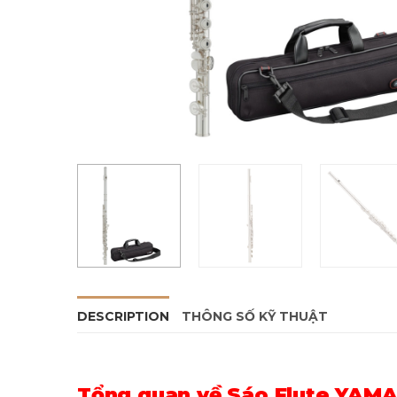
DESCRIPTION
THÔNG SỐ KỸ THUẬT
Tổng quan về Sáo Flute YAMA