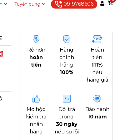
0919768606
ch
Tuyển dụng
Liên hệ
E
Rẻ hơn
Hàng
Hoàn
₫
hoàn
chính
tiền
tiền
hãng
111%
100%
nếu
hàng giả
ộ
Mở hộp
Đổi trả
Bảo hành
kiểm tra
trong
10 năm
nhận
30 ngày
hàng
nếu sp lỗi