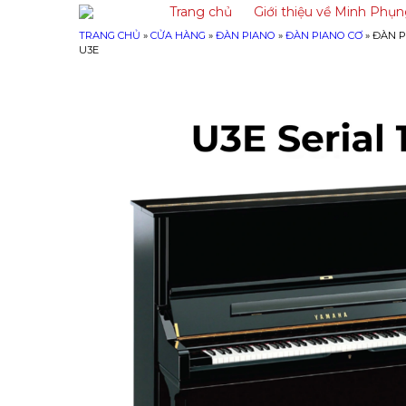
Trang chủ
Giới thiệu về Minh Phụ
TRANG CHỦ
»
CỬA HÀNG
»
ĐÀN PIANO
»
ĐÀN PIANO CƠ
»
ĐÀN P
U3E