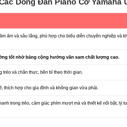
 Các Dòng Đàn Piano Cơ Yamaha U
trầm ấm và sâu lắng, phù hợp cho biểu diễn chuyên nghiệp và kh
ng tốt nhờ bảng cộng hưởng vân sam chất lượng cao.
g trẻo và chân thực, bền bỉ theo thời gian.
tế, thích hợp cho gia đình và không gian vừa phải.
anh trong trẻo, cảm giác phím mượt mà và thiết kế nổi bật, lý