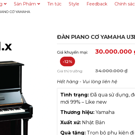
ng
Sản Phẩm
Tin tức
Style
Feedback
Chính sá
IANO CƠ YAMAHA
ĐÀN PIANO CƠ YAMAHA U3
30.000.000
Giá khuyến mại:
-12%
34.000.000
₫
Giá thị trường:
Hết hàng - Vui lòng liên hệ
Tình trạng:
Đã qua sử dụng, đ
mới 99% – Like new
Thương hiệu:
Yamaha
Xuất xứ:
Nhật Bản
Quà tặng:
Trọn bộ phụ kiện đi