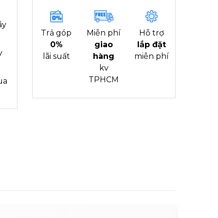
ây
Trả góp
Miễn phí
Hỗ trợ
0%
giao
lắp đặt
y
lãi suất
hàng
miễn phí
kv
TPHCM
ua