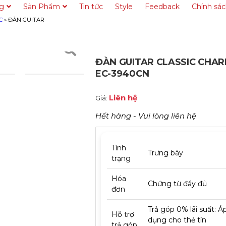
ng
Sản Phẩm
Tin tức
Style
Feedback
Chính sá
C
»
ĐÀN GUITAR
ĐÀN GUITAR CLASSIC CHA
EC-3940CN
Liên hệ
Giá:
Hết hàng - Vui lòng liên hệ
Tình
Trưng bày
trạng
Hóa
Chứng từ đầy đủ
đơn
Trả góp 0% lãi suất: Á
Hỗ trợ
dụng cho thẻ tín
trả góp