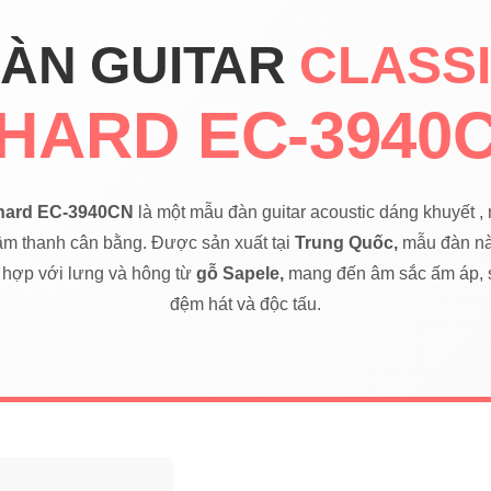
ÀN GUITAR
CLASS
HARD EC-3940
Chard EC-3940CN
là một mẫu đàn guitar acoustic dáng khuyết , 
 âm thanh cân bằng. Được sản xuất tại
Trung Quốc,
mẫu đàn nà
 hợp với lưng và hông từ
gỗ Sapele,
mang đến âm sắc ấm áp, s
đệm hát và độc tấu.