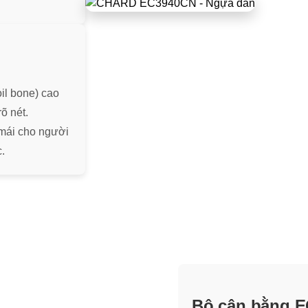
il bone) cao
rõ nét.
 mái cho người
.
Bộ cân bằng 