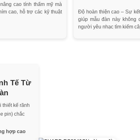
 nâng cao tính thẩm mỹ mà
ím cao, hỗ trợ các kỹ thuật
Độ hoàn thiện cao – Sự kết 
giúp mẫu đàn này không c
người yêu nhạc tìm kiếm cây
nh Tế Từ
àn
i thiết kế rãnh
ge pin) chắc
ng hợp cao