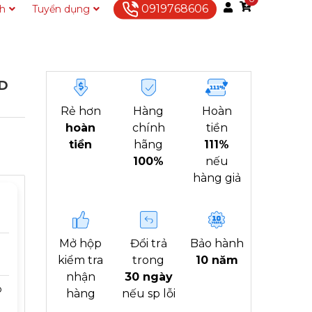
0919768606
ch
Tuyển dụng
Liên hệ
RD
Rẻ hơn
Hàng
Hoàn
hoàn
chính
tiền
tiền
hãng
111%
100%
nếu
hàng giả
Mở hộp
Đổi trả
Bảo hành
kiểm tra
trong
10 năm
nhận
30 ngày
p
hàng
nếu sp lỗi