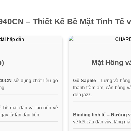
0CN – Thiết Kế Bề Mặt Tinh Tế 
p)
Mặt Hông và
3940CN
sử dụng chất liệu gỗ
Gỗ Sapele
– Lưng và hông 
àng
thanh trầm ấm, cân bằng và
đến jazz.
ệ bề mặt đàn và tạo nên vẻ
gay từ lần đầu tiên.
Binding tinh tế – Đường 
vệ kết cấu đàn vừa tăng giá