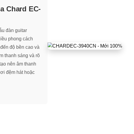
ủa Chard EC-
ẫu đàn guitar
nhiều phong cách
 đến độ bền cao và
âm thanh sáng và rõ
 tạo nên âm thanh
hơi đệm hát hoặc