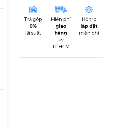
Trả góp
Miễn phí
Hỗ trợ
0%
giao
lắp đặt
lãi suất
hàng
miễn phí
kv
TPHCM