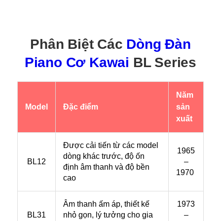
Phân Biệt Các
Dòng Đàn
Piano Cơ Kawai
BL Series
Năm
Model
Đặc điểm
sản
xuất
Được cải tiến từ các model
1965
dòng khác trước, độ ốn
BL12
–
định âm thanh và độ bền
1970
cao
Âm thanh ấm áp, thiết kế
1973
BL31
nhỏ gọn, lý tưởng cho gia
–