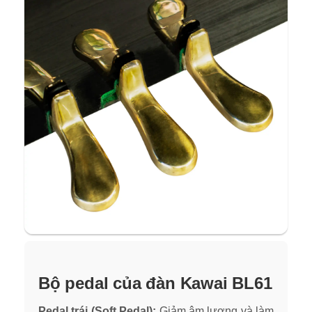
Bộ pedal của đàn Kawai BL61
Pedal trái (Soft Pedal):
Gi
ảm âm lượng và làm