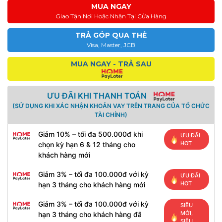
MUA NGAY
Giao Tận Nơi Hoặc Nhận Tại Cửa Hàng
TRẢ GÓP QUA THẺ
Visa, Master, JCB
MUA NGAY - TRẢ SAU
ƯU ĐÃI KHI THANH TOÁN
(SỬ DỤNG KHI XÁC NHẬN KHOẢN VAY TRÊN TRANG CỦA TỔ CHỨC
TÀI CHÍNH)
Giảm 10% – tối đa 500.000đ khi
ƯU ĐÃI
HOT
chọn kỳ hạn 6 & 12 tháng cho
khách hàng mới
Giảm 3% – tối đa 100.000đ với kỳ
ƯU ĐÃI
HOT
hạn 3 tháng cho khách hàng mới
Giảm 3% – tối đa 100.000đ với kỳ
SIÊU
MỚI,
hạn 3 tháng cho khách hàng đã
SIÊU