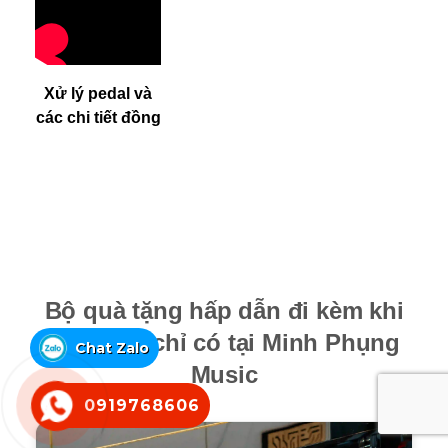
Xử lý pedal và
các chi tiết đồng
Bộ quà tặng hấp dẫn đi kèm khi
mua đàn chỉ có tại Minh Phụng
Chat Zalo
Music
0919768606