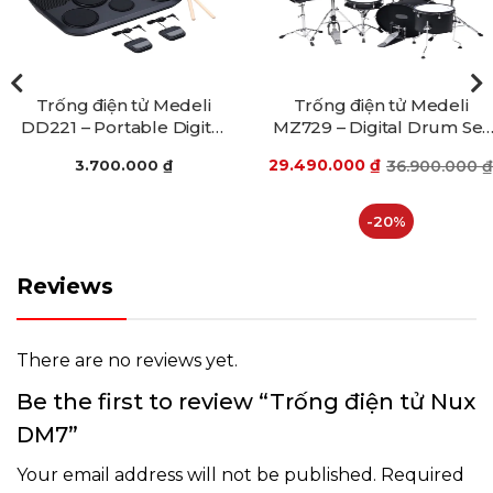
Trống điện tử Medeli
Trống điện tử Medeli
DD221 – Portable Digital
MZ729 – Digital Drum Set
Drum Medeli DD221
Medeli MZ729
29.490.000
₫
3.700.000
₫
36.900.000
₫
-20%
Reviews
There are no reviews yet.
Be the first to review “Trống điện tử Nux
DM7”
Your email address will not be published.
Required