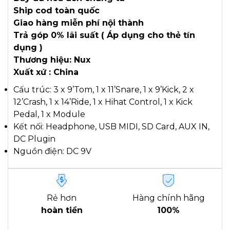
Ship cod toàn quốc
Giao hàng miễn phí nội thành
Trả góp 0% lãi suất ( Áp dụng cho thẻ tín
dụng )
Thương hiệu: Nux
Xuất xứ : China
Cấu trúc: 3 x 9’Tom, 1 x 11’Snare, 1 x 9’Kick, 2 x
12’Crash, 1 x 14’Ride, 1 x Hihat Control, 1 x Kick
Pedal, 1 x Module
Kết nối: Headphone, USB MIDI, SD Card, AUX IN,
DC Plugin
Nguồn điện: DC 9V
Rẻ hơn
Hàng chính hãng
hoàn tiền
100%