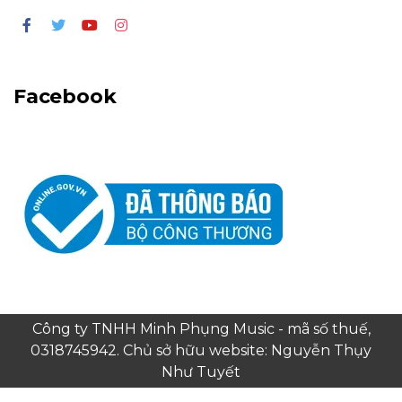
Facebook
Công ty TNHH Minh Phụng Music - mã số thuế,
0318745942. Chủ sở hữu website: Nguyễn Thụy
Như Tuyết