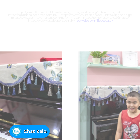
https://juara303z.net/
https://www.rhinologyonline.org/
bumbu medan
https://canildobalacobraco.com.br/
https://www.flvw-iserlohn.de/
https://bighand.jp/
https://www.cetinsayahukuk.com/hakkimizda/
https://lomonosovlo.ru/contacts/
https://www.casadeapoio.com.br/
psykologpernillezoega.dk
Chat Zalo