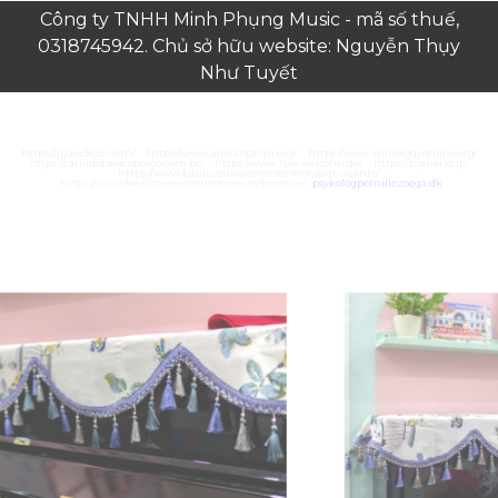
Công ty TNHH Minh Phụng Music - mã số thuế,
0318745942. Chủ sở hữu website: Nguyễn Thụy
Như Tuyết
https://juara303z.com/
https://www.alialzabarah.org/
https://www.rhinologyonline.org/
https://canildobalacobraco.com.br/
https://www.flvw-iserlohn.de/
https://bighand.jp/
https://www.basilicasanvicenteferrer.es/san-vicente/
https://www.basilicasanvicenteferrer.es/horarios/
psykologpernillezoega.dk