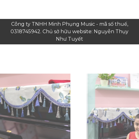
Công ty TNHH Minh Phụng Music - mã số thuế,
0318745942. Chủ sở hữu website: Nguyễn Thụy
Như Tuyết