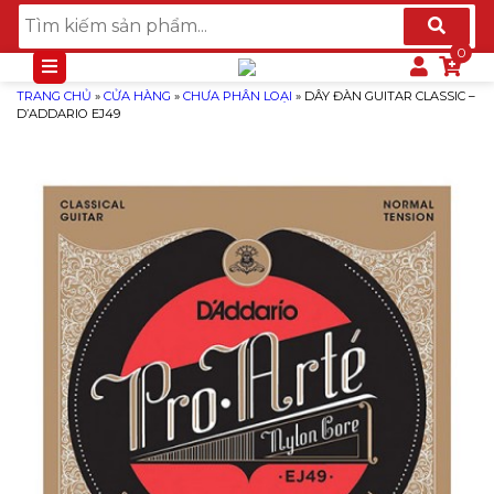
TRANG CHỦ
»
CỬA HÀNG
»
CHƯA PHÂN LOẠI
»
DÂY ĐÀN GUITAR CLASSIC –
D’ADDARIO EJ49