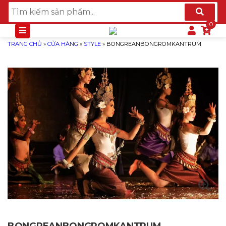
TRANG CHỦ
»
CỬA HÀNG
»
STYLE
»
BONGREANBONGROMKANTRUM