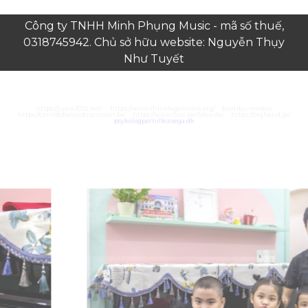
Công ty TNHH Minh Phụng Music - mã số thuế,
0318745942. Chủ sở hữu website: Nguyễn Thụy
Như Tuyết
https://juara303z.net/
https://www.rhinologyonline.org/
bumbu medan
https://canildobalacobraco.com.br/
https://www.flvw-iserlohn.de/
https://bighand.jp/
psykologpernillezoega.dk