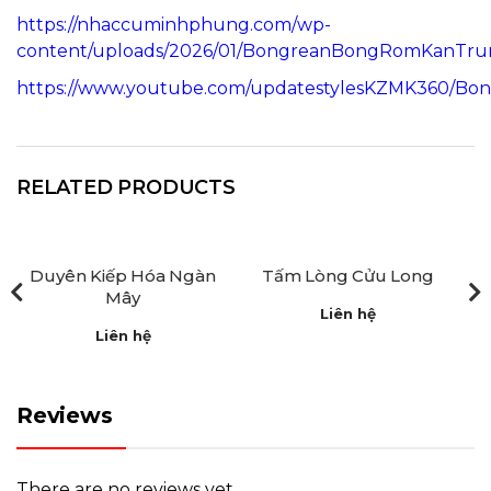
https://nhaccuminhphung.com/wp-
content/uploads/2026/01/BongreanBongRomKanTru
https://www.youtube.com/updatestylesKZMK360/
RELATED PRODUCTS
àn
Tấm Lòng Cửu Long
Kiếp Hoa Tàn
Liên hệ
Liên hệ
Reviews
There are no reviews yet.