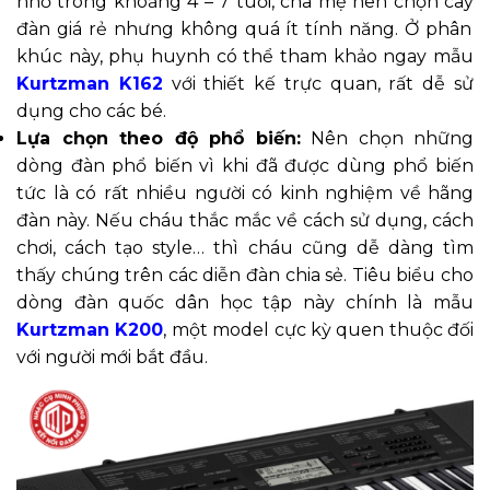
nhỏ trong khoảng 4 – 7 tuổi, cha mẹ nên chọn cây
đàn giá rẻ nhưng không quá ít tính năng.
Ở phân
khúc này, phụ huynh có thể tham khảo ngay mẫu
Kurtzman K162
với thiết kế trực quan, rất dễ sử
dụng cho các bé.
Lựa chọn theo độ phổ biến:
Nên chọn những
dòng đàn phổ biến vì khi đã được dùng phổ biến
tức là có rất nhiều người có kinh nghiệm về hãng
đàn này. Nếu cháu thắc mắc về cách sử dụng, cách
chơi, cách tạo style… thì cháu cũng dễ dàng tìm
thấy chúng trên các diễ
n đàn chia sẻ.
Tiêu biểu cho
dòng đàn quốc dân học tập này chính là mẫu
Kurtzman K200
, một model cực kỳ quen thuộc đối
với người mới bắt đầu.