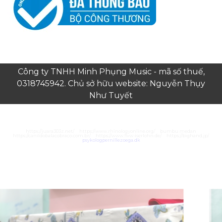
Công ty TNHH Minh Phụng Music - mã số thuế,
0318745942. Chủ sở hữu website: Nguyễn Thụy
Như Tuyết
https://juara303z.net/
https://www.rhinologyonline.org/
bumbu medan
https://canildobalacobraco.com.br/
https://www.flvw-iserlohn.de/
https://bighand.jp/
psykologpernillezoega.dk