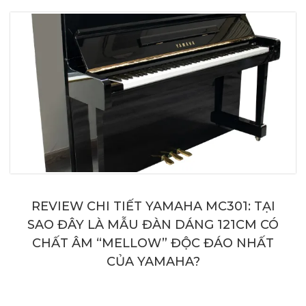
REVIEW CHI TIẾT YAMAHA MC301: TẠI
SAO ĐÂY LÀ MẪU ĐÀN DÁNG 121CM CÓ
CHẤT ÂM “MELLOW” ĐỘC ĐÁO NHẤT
CỦA YAMAHA?