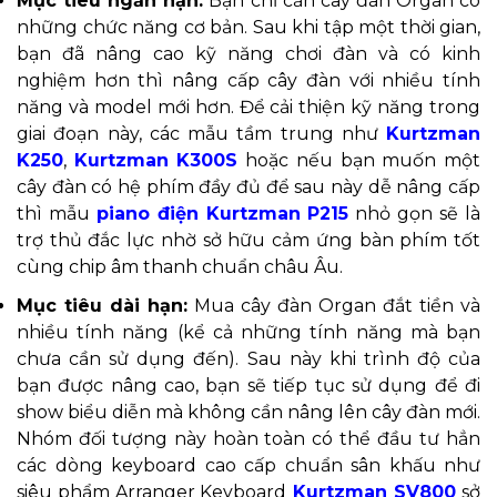
Mục tiêu ngắn hạn:
Bạn chỉ cần cây đà
n Organ có
những chức năng cơ bản. Sau khi tập một thời gian,
bạn đã nâng cao kỹ năng chơi đàn và có kinh
nghiệm hơn thì nâng cấp cây đàn với nhiều tính
năng và model mới hơ
n. Để cải thiện kỹ năng trong
giai đoạn này, các mẫu tầm trung như
Kurtzman
K250
,
Kurtzman K300S
hoặc nếu bạn muốn một
cây đàn có hệ phím đầy đủ để sau này dễ nâng cấp
thì mẫu
piano điện Kurtzman P215
nhỏ gọn sẽ là
trợ thủ đắc lực nhờ sở hữu cảm ứng bàn phím tốt
cùng chip âm thanh chuẩn châu Âu.
Mục tiêu dài hạn:
Mua cây đàn Organ đắt tiền và
nhiều tính năng (kể cả những tính năng mà bạn
chưa cần sử dụng đến). Sau này khi trình độ của
bạn được nâng cao, bạn sẽ tiếp tục sử dụng
để đi
show biểu diễn mà không cần nâng lên cây đàn mới.
Nhóm đối tượng này hoàn toàn có thể đầu tư hẳn
các dòng keyboard cao cấp chuẩn sân khấu như
siêu phẩm Arranger Keyboard
Kurtzman SV800
sở