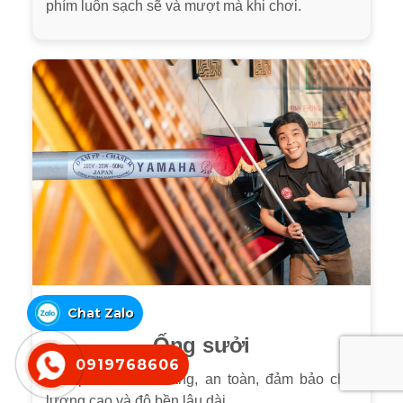
phím luôn sạch sẽ và mượt mà khi chơi.
Chat Zalo
Ống sưởi
0919768606
Sản phẩm chính hãng, an toàn, đảm bảo chất
lượng cao và độ bền lâu dài.