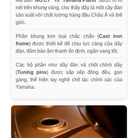
Mã đàn “
NO.C7”
và “
Yamaha Piano
” được in rõ
nét trên khung vàng, cho thấy đây là một cây đàn
sản xuất với chất lượng hàng đầu Châu Á và thế
giới.
Phần khung kim loại chắc chắn (
Cast iron
frame
) được thiết kế để chịu lực căng của dây
đàn, đảm bảo âm thanh ổn định, ngân vang tốt.
Các bộ phận như dây đàn và chốt chỉnh dây
(
Tuning pins
) được sắp xếp đồng đều, gọn
gàng, thể hiện tay nghề chế tác chính xác của
Yamaha.