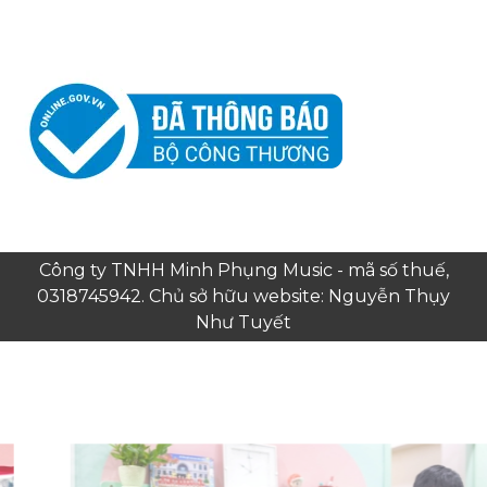
Công ty TNHH Minh Phụng Music - mã số thuế,
0318745942. Chủ sở hữu website: Nguyễn Thụy
Như Tuyết