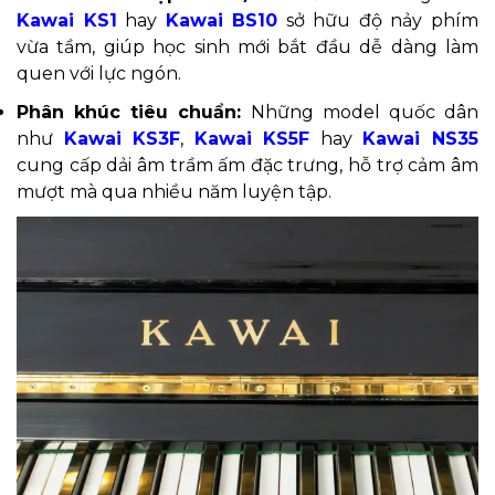
Kawai KS1
hay
Kawai BS10
sở hữu độ nảy phím
vừa tầm, giúp học sinh mới bắt đầu dễ dàng làm
quen với lực ngón.
Phân khúc tiêu chuẩn:
Những model quốc dân
như
Kawai KS3F
,
Kawai KS5F
hay
Kawai NS35
cung cấp dải âm trầm ấm đặc trưng, hỗ trợ cảm âm
mượt mà qua nhiều năm luyện tập.