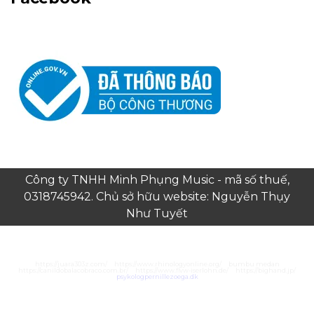
Công ty TNHH Minh Phụng Music - mã số thuế,
0318745942. Chủ sở hữu website: Nguyễn Thụy
Như Tuyết
https://juara303z.com/
https://www.rhinologyonline.org/
bumbu medan
https://canildobalacobraco.com.br/
https://www.flvw-iserlohn.de/
https://bighand.jp/
psykologpernillezoega.dk