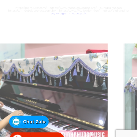
https://juara303z.com/
https://www.rhinologyonline.org/
bumbu medan
https://canildobalacobraco.com.br/
https://www.flvw-iserlohn.de/
https://bighand.jp/
psykologpernillezoega.dk
Chat Zalo