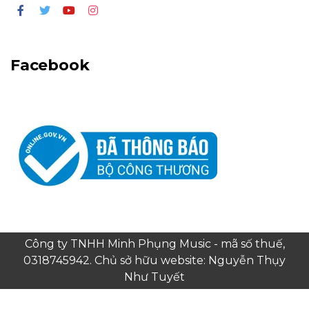
Facebook
Công ty TNHH Minh Phụng Music - mã số thuế,
0318745942. Chủ sở hữu website: Nguyễn Thụy
Như Tuyết