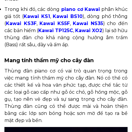
Trong khi đó, các dòng
piano cơ Kawai
phân khúc
giá tốt (
Kawai KS1
,
Kawai BS10
), dòng phổ thông
(
Kawai KS3F
,
Kawai KS5F
,
Kawai NS35
) cho đến
các bản hiếm (
Kawai TP125C
,
Kawai XO2
) lại sở hữu
thùng đàn cho khả năng cộng hưởng âm trầm
(Bass) rất sâu, dày và ấm áp.
Mang tính thẩm mỹ cho cây đàn
Thùng đàn piano cơ có vai trò quan trọng trong
việc mang tính thẩm mỹ cho cây đàn. Nó có thể có
các thiết kế và hoa văn phức tạp, được chế tác từ
các loại gỗ cao cấp như gỗ óc chó, gỗ hồng mộc, gỗ
gụ, tạo nên vẻ đẹp và sự sang trọng cho cây đàn.
Thùng đàn cũng có thể được mài và hoàn thiện
bằng các lớp sơn bóng hoặc sơn mờ để tạo ra bề
mặt đẹp và bền.