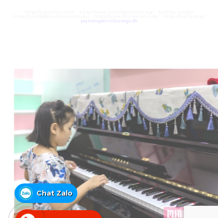
https://juara303z.com/
https://www.rhinologyonline.org/
bumbu medan
https://canildobalacobraco.com.br/
https://www.flvw-iserlohn.de/
https://bighand.jp/
psykologpernillezoega.dk
Chat Zalo