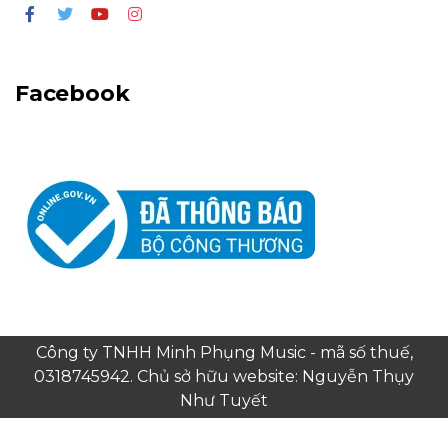
Facebook
Công ty TNHH Minh Phụng Music - mã số thuế,
0318745942. Chủ sở hữu website: Nguyễn Thụy
Như Tuyết