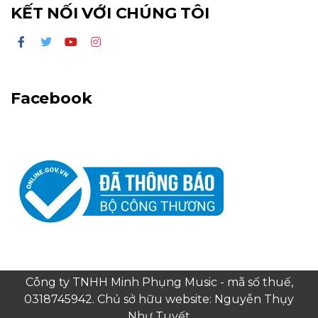
KẾT NỐI VỚI CHÚNG TÔI
Facebook
Công ty TNHH Minh Phụng Music - mã số thuế,
0318745942. Chủ sở hữu website: Nguyễn Thụy
Như Tuyết