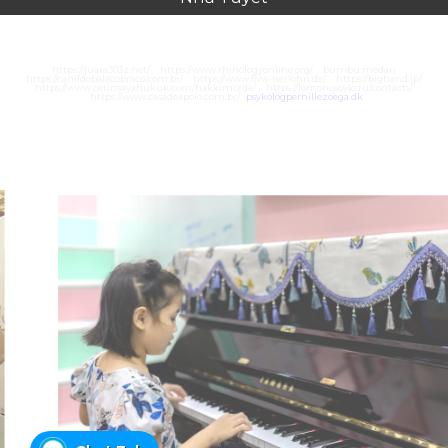
https://juara303z.net/
https://www.rhinologyonline.org/
bumbu medan
https://canildobalacobraco.com.br/
https://www.flvw-iserlohn.de/
https://bighand.jp/
https://www.cetinsayahukuk.com/hakkimizda/
https://lomonosovlo.ru/contacts/
https://www.casadeapoio.com.br/
psykologpernillezoega.dk