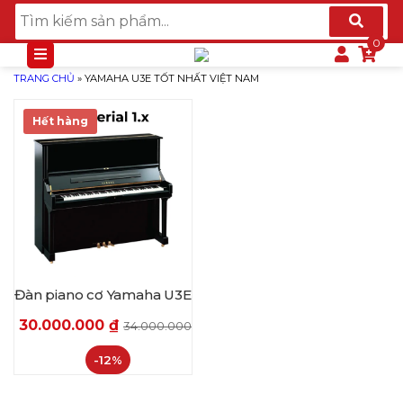
TRANG CHỦ
»
YAMAHA U3E TỐT NHẤT VIỆT NAM
Hết hàng
Đàn piano cơ Yamaha U3E
30.000.000
₫
34.000.000
₫
-12%