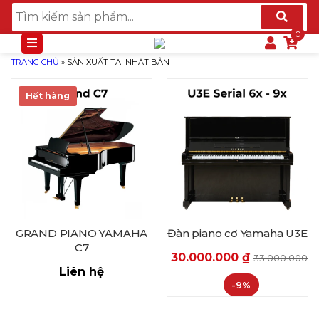
TRANG CHỦ
»
SẢN XUẤT TẠI NHẬT BẢN
Hết hàng
GRAND PIANO YAMAHA
Đàn piano cơ Yamaha U3E
C7
30.000.000
₫
33.000.000
₫
Liên hệ
-9%