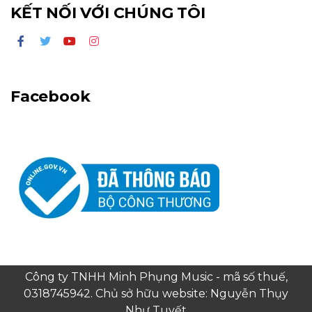
KẾT NỐI VỚI CHÚNG TÔI
Facebook
Công ty TNHH Minh Phụng Music - mã số thuế,
0318745942. Chủ sở hữu website: Nguyễn Thụy
Như Tuyết