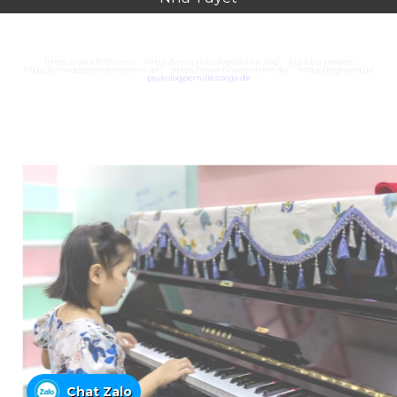
https://juara303z.com/
https://www.rhinologyonline.org/
bumbu medan
https://canildobalacobraco.com.br/
https://www.flvw-iserlohn.de/
https://bighand.jp/
psykologpernillezoega.dk
Chat Zalo