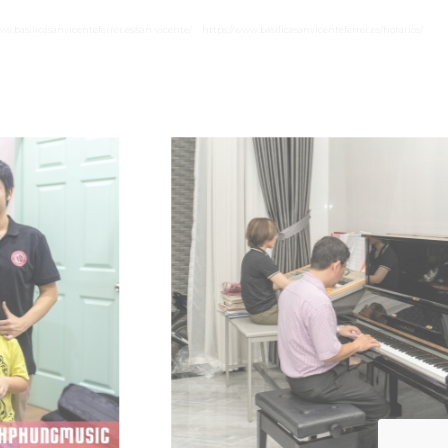
ww.basilicasanvicenteferrer.es/san-vicente/
https://www.basilicasanvicenteferrer.es/horarios/