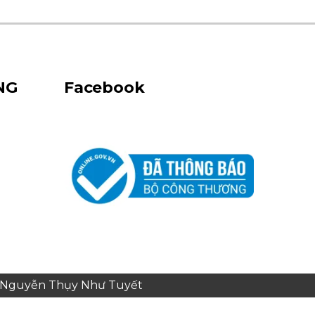
NG
Facebook
e: Nguyễn Thụy Như Tuyết