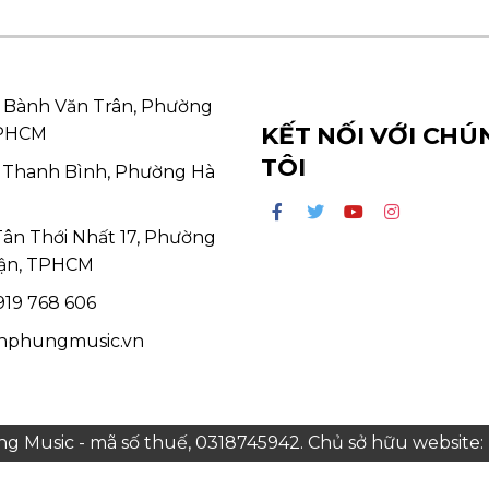
 Bành Văn Trân, Phường
KẾT NỐI VỚI CHÚ
TPHCM
TÔI
 Thanh Bình, Phường Hà
Tân Thới Nhất 17, Phường
ận, TPHCM
19 768 606
hphungmusic.vn
 Music - mã số thuế, 0318745942. Chủ sở hữu websit