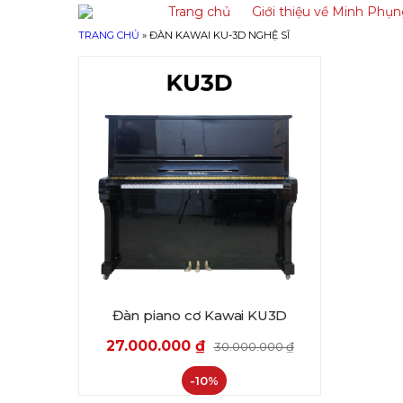
Trang chủ
Giới thiệu về Minh Phụ
TRANG CHỦ
»
ĐÀN KAWAI KU-3D NGHỆ SĨ
Đàn piano cơ Kawai KU3D
27.000.000
₫
30.000.000
₫
-10%