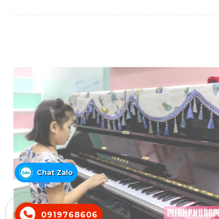
https://juara303z.com/
https://www.alialzabarah.org/
https://www.rhinologyonline.org/
Chat Zalo
0919768606