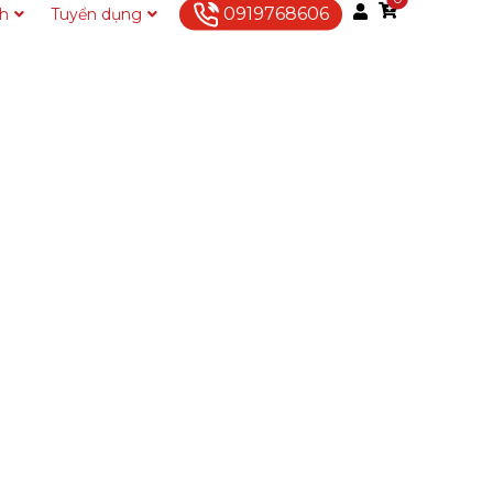
0919768606
ch
Tuyển dụng
Liên hệ