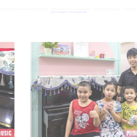
https://canildobalacobraco.com.br/
https://www.flvw-iserlohn.de/
https://bighand.jp/
https://w
psykologpernillezoega.dk