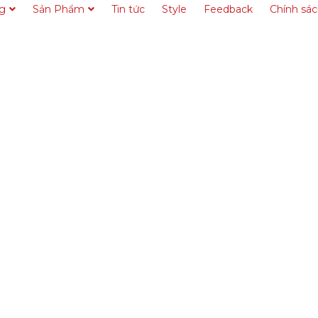
ng
Sản Phẩm
Tin tức
Style
Feedback
Chính sá