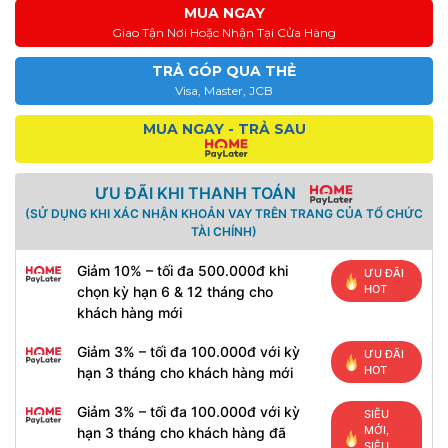
MUA NGAY
Giao Tận Nơi Hoặc Nhận Tại Cửa Hàng
TRẢ GÓP QUA THẺ
Visa, Master, JCB
MUA NGAY - TRẢ SAU
ƯU ĐÃI KHI THANH TOÁN
(SỬ DỤNG KHI XÁC NHẬN KHOẢN VAY TRÊN TRANG CỦA TỔ CHỨC
TÀI CHÍNH)
Giảm 10% – tối đa 500.000đ khi
ƯU ĐÃI
HOT
chọn kỳ hạn 6 & 12 tháng cho
khách hàng mới
Giảm 3% – tối đa 100.000đ với kỳ
ƯU ĐÃI
HOT
hạn 3 tháng cho khách hàng mới
Giảm 3% – tối đa 100.000đ với kỳ
SIÊU
MỚI,
hạn 3 tháng cho khách hàng đã
SIÊU