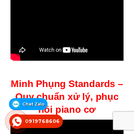
Minh Phụng Standards –
Quy chuẩn xử lý, phục
Chat Zalo
hồi piano cơ
0919768606