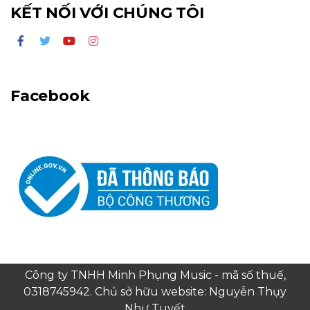
KẾT NỐI VỚI CHÚNG TÔI
Facebook
Công ty TNHH Minh Phụng Music - mã số thuế,
0318745942. Chủ sở hữu website: Nguyễn Thụy
Như Tuyết