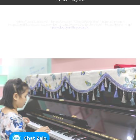
https://juara303z.com/
https://www.rhinologyonline.org/
bumbu medan
https://canildobalacobraco.com.br/
https://www.flvw-iserlohn.de/
https://bighand.jp/
psykologpernillezoega.dk
Chat Zalo