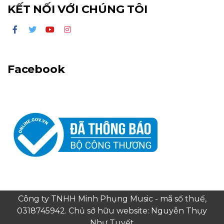
KẾT NỐI VỚI CHÚNG TÔI
Facebook
Công ty TNHH Minh Phụng Music - mã số thuế,
0318745942. Chủ sở hữu website: Nguyễn Thụy
Như Tuyết