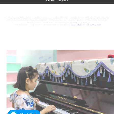
https://juara303z.com/
https://www.alialzabarah.org/
https://www.rhinologyonline.org/
https://canildobalacobraco.com.br/
https://www.flvw-iserlohn.de/
https://bighand.jp/
https://www.basilicasanvicenteferrer.es/san-vicente/
https://www.basilicasanvicenteferrer.es/horarios/
psykologpernillezoega.dk