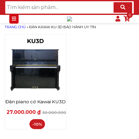
TRANG CHỦ
»
ĐÀN KAWAI KU-3D BẢO HÀNH UY TÍN
Đàn piano cơ Kawai KU3D
27.000.000
₫
30.000.000
₫
-10%