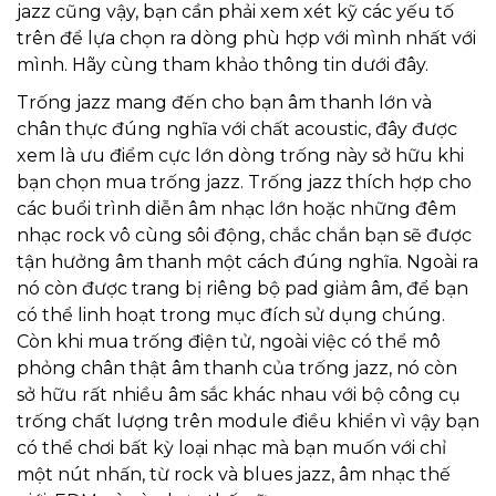
jazz cũng vậy, bạn cần phải xem xét kỹ các yếu tố
trên để lựa chọn ra dòng phù hợp với mình nhất với
mình. Hãy cùng tham khảo thông tin dưới đây.
Trống jazz mang đến cho bạn âm thanh lớn và
chân thực đúng nghĩa với chất acoustic, đây được
xem là ưu điểm cực lớn dòng trống này sở hữu khi
bạn chọn mua trống jazz. Trống jazz thích hợp cho
các buổi trình diễn âm nhạc lớn hoặc những đêm
nhạc rock vô cùng sôi động, chắc chắn bạn sẽ được
tận hưởng âm thanh một cách đúng nghĩa. Ngoài ra
nó còn được trang bị riêng bộ pad giảm âm, để bạn
có thể linh hoạt trong mục đích sử dụng chúng.
Còn khi mua trống điện tử, ngoài việc có thể mô
phỏng chân thật âm thanh của trống jazz, nó còn
sở hữu rất nhiều âm sắc khác nhau với bộ công cụ
trống chất lượng trên module điều khiển vì vậy bạn
có thể chơi bất kỳ loại nhạc mà bạn muốn với chỉ
một nút nhấn, từ rock và blues jazz, âm nhạc thế