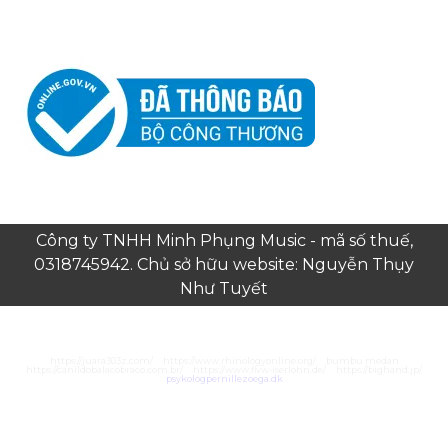
Công ty TNHH Minh Phụng Music - mã số thuế,
0318745942. Chủ sở hữu website: Nguyễn Thụy
Như Tuyết
https://juara303z.com/
https://www.rhinologyonline.org/
bumbu medan
https://canildobalacobraco.com.br/
https://www.flvw-iserlohn.de/
https://bighand.jp/
psykologpernillezoega.dk