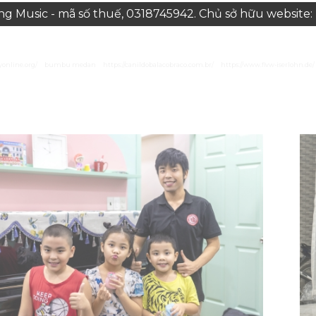
 Music - mã số thuế, 0318745942. Chủ sở hữu websit
yonline.org/
bumbu medan
https://canildobalacobraco.com.br/
https://www.flvw-iserlohn.de/