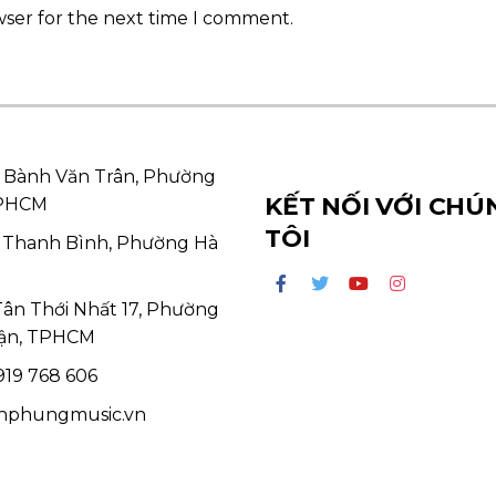
wser for the next time I comment.
 Bành Văn Trân, Phường
KẾT NỐI VỚI CHÚ
TPHCM
TÔI
 Thanh Bình, Phường Hà
Tân Thới Nhất 17, Phường
ận, TPHCM
19 768 606
hphungmusic.vn