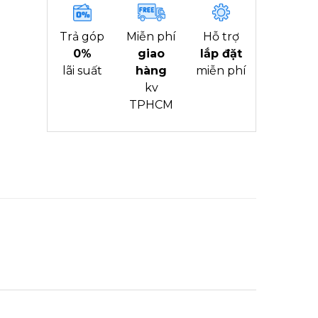
Trả góp
Miễn phí
Hỗ trợ
0%
giao
lắp đặt
lãi suất
hàng
miễn phí
kv
TPHCM