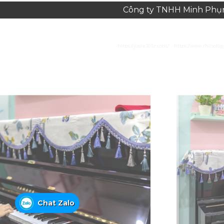
Công ty TNHH Minh Phụng
https://juara303z.com/
https://www.rhinolog
Chat Zalo