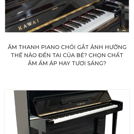
ÂM THANH PIANO CHÓI GẮT ẢNH HƯỞNG
THẾ NÀO ĐẾN TAI CỦA BÉ? CHỌN CHẤT
ÂM ẤM ÁP HAY TƯƠI SÁNG?