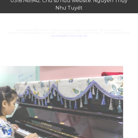
0318745942. Chủ sở hữu website: Nguyễn Thụy
Như Tuyết
https://juara303z.com/
https://www.rhinologyonline.org/
bumbu medan
https://canildobalacobraco.com.br/
https://www.flvw-iserlohn.de/
https://bighand.jp/
psykologpernillezoega.dk