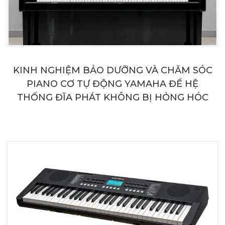
KINH NGHIỆM BẢO DƯỠNG VÀ CHĂM SÓC
PIANO CƠ TỰ ĐỘNG YAMAHA ĐỂ HỆ
THỐNG ĐĨA PHÁT KHÔNG BỊ HỎNG HÓC