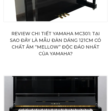
REVIEW CHI TIẾT YAMAHA MC301: TẠI
SAO ĐÂY LÀ MẪU ĐÀN DÁNG 121CM CÓ
CHẤT ÂM “MELLOW” ĐỘC ĐÁO NHẤT
CỦA YAMAHA?