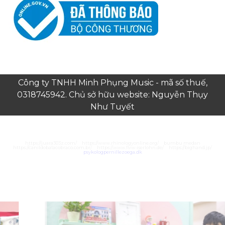
Công ty TNHH Minh Phụng Music - mã số thuế,
0318745942. Chủ sở hữu website: Nguyễn Thụy
Như Tuyết
https://juara303z.com/
https://www.rhinologyonline.org/
bumbu medan
https://canildobalacobraco.com.br/
https://www.flvw-iserlohn.de/
https://bighand.jp/
psykologpernillezoega.dk