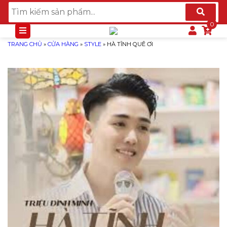
TRANG CHỦ
»
CỬA HÀNG
»
STYLE
»
HÀ TĨNH QUÊ ƠI