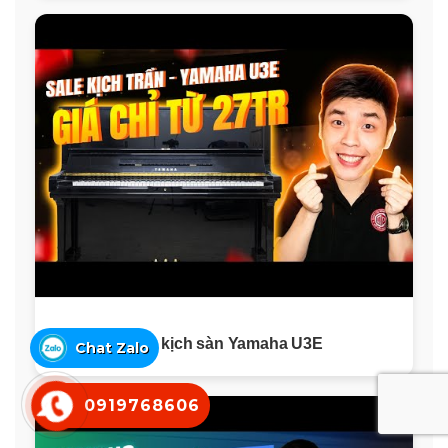
Sale kịch sàn Yamaha U3E
Chat Zalo
0919768606