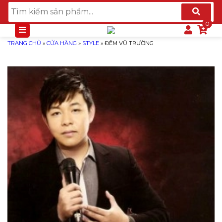
TRANG CHỦ
»
CỬA HÀNG
»
STYLE
»
ĐÊM VŨ TRƯỜNG