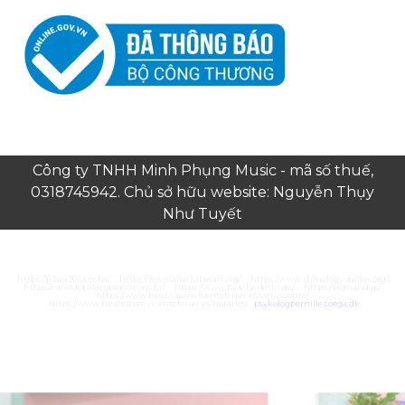
Công ty TNHH Minh Phụng Music - mã số thuế,
0318745942. Chủ sở hữu website: Nguyễn Thụy
Như Tuyết
https://juara303z.com/
https://www.alialzabarah.org/
https://www.rhinologyonline.org/
https://canildobalacobraco.com.br/
https://www.flvw-iserlohn.de/
https://bighand.jp/
https://www.basilicasanvicenteferrer.es/san-vicente/
https://www.basilicasanvicenteferrer.es/horarios/
psykologpernillezoega.dk