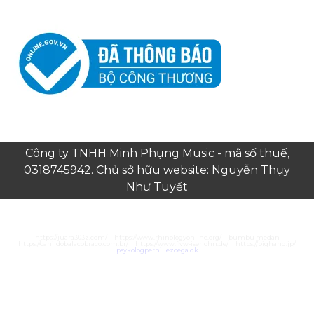
Công ty TNHH Minh Phụng Music - mã số thuế,
0318745942. Chủ sở hữu website: Nguyễn Thụy
Như Tuyết
https://juara303z.com/
https://www.rhinologyonline.org/
bumbu medan
https://canildobalacobraco.com.br/
https://www.flvw-iserlohn.de/
https://bighand.jp/
psykologpernillezoega.dk