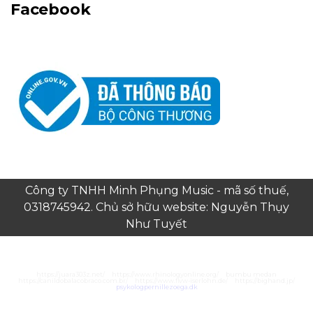
Facebook
Công ty TNHH Minh Phụng Music - mã số thuế,
0318745942. Chủ sở hữu website: Nguyễn Thụy
Như Tuyết
https://juara303z.net/
https://www.rhinologyonline.org/
bumbu medan
https://canildobalacobraco.com.br/
https://www.flvw-iserlohn.de/
https://bighand.jp/
psykologpernillezoega.dk