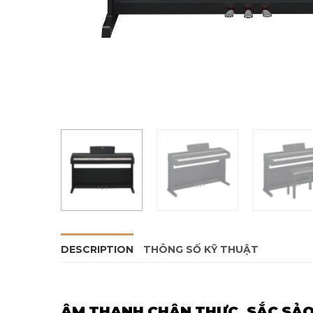
DESCRIPTION
THÔNG SỐ KỸ THUẬT
ÂM THANH CHÂN THỰC, SẮC SẢ