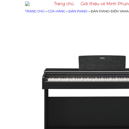
Trang chủ
Giới thiệu về Minh Phụ
TRANG CHỦ
»
CỬA HÀNG
»
ĐÀN PIANO
»
ĐÀN PIANO ĐIỆN YAMA