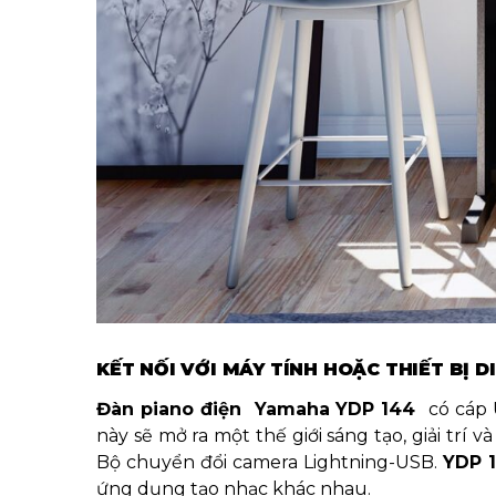
KẾT NỐI VỚI MÁY TÍNH HOẶC THIẾT BỊ D
Đàn piano điện Yamaha YDP 144
có cáp 
này sẽ mở ra một thế giới sáng tạo, giải trí 
Bộ chuyển đổi camera Lightning-USB.
YDP 
ứng dụng tạo nhạc khác nhau.