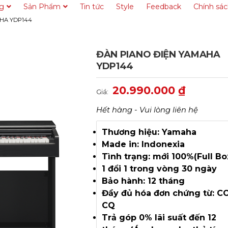
ng
Sản Phẩm
Tin tức
Style
Feedback
Chính sá
HA YDP144
ĐÀN PIANO ĐIỆN YAMAHA
YDP144
20.990.000
₫
Giá:
Hết hàng - Vui lòng liên hệ
Thương hiệu: Yamaha
Made in: Indonexia
Tình trạng: mới 100%(Full Bo
1 đổi 1 trong vòng 30 ngày
Bảo hành: 12 tháng
Đầy đủ hóa đơn chứng từ: CO
CQ
Trả góp 0% lãi suất đến 12