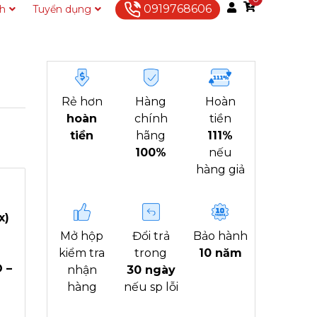
0919768606
ch
Tuyển dụng
Liên hệ
Rẻ hơn
Hàng
Hoàn
hoàn
chính
tiền
tiền
hãng
111%
100%
nếu
hàng giả
x)
Mở hộp
Đổi trả
Bảo hành
kiểm tra
trong
10 năm
 –
nhận
30 ngày
hàng
nếu sp lỗi