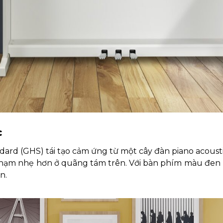
C
d (GHS) tái tạo cảm ứng từ một cây đàn piano acoustic,
chạm nhẹ hơn ở quãng tám trên. Với bàn phím màu đen
n.