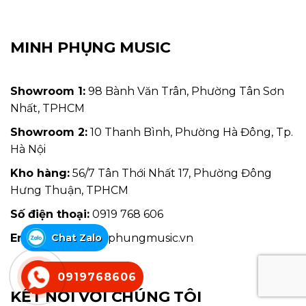
MINH PHỤNG MUSIC
Showroom 1:
98 Bành Văn Trân, Phường Tân Sơn
Nhất, TPHCM
Showroom 2:
10 Thanh Bình, Phường Hà Đông, Tp.
Hà Nội
Kho hàng:
56/7 Tân Thới Nhất 17, Phường Đông
Hưng Thuận, TPHCM
Số điện thoại:
0919 768 606
Email:
info@minhphungmusic.vn
Chat Zalo
0919768606
KẾT NỐI VỚI CHÚNG TÔI