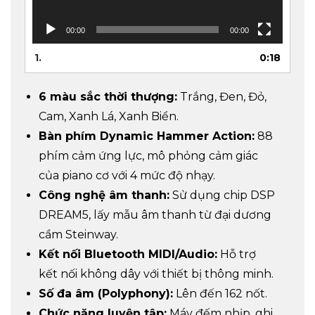
00:00
00:00
1.
0:18
6 màu sắc thời thượng:
Trắng, Đen, Đỏ,
Cam, Xanh Lá, Xanh Biển.
Bàn phím Dynamic Hammer Action:
88
phím cảm ứng lực, mô phỏng cảm giác
của piano cơ với 4 mức độ nhạy.
Công nghệ âm thanh:
Sử dụng chip DSP
DREAM5, lấy mẫu âm thanh từ đại dương
cầm Steinway.
Kết nối Bluetooth MIDI/Audio:
Hỗ trợ
kết nối không dây với thiết bị thông minh.
Số đa âm (Polyphony):
Lên đến 162 nốt.
Chức năng luyện tập:
Máy đếm nhịp, ghi