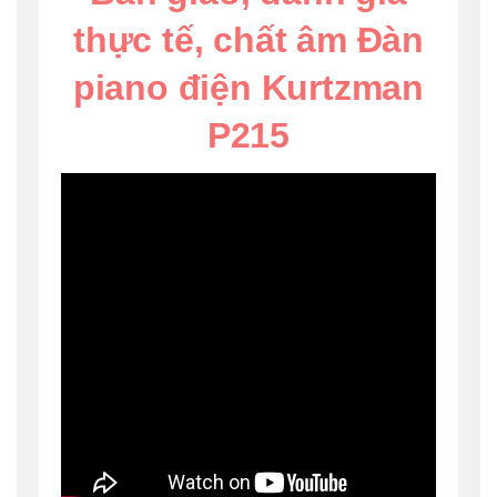
thực tế, chất âm Đàn
piano điện Kurtzman
P215