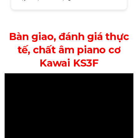
Bàn giao, đánh giá thực
tế, chất âm piano cơ
Kawai KS3F