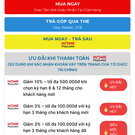
MUA NGAY
Giao Tận Nơi Hoặc Nhận Tại Cửa Hàng
TRẢ GÓP QUA THẺ
Visa, Master, JCB
MUA NGAY - TRẢ SAU
ƯU ĐÃI KHI THANH TOÁN
(SỬ DỤNG KHI XÁC NHẬN KHOẢN VAY TRÊN TRANG CỦA TỔ CHỨC
TÀI CHÍNH)
Giảm 10% – tối đa 500.000đ khi
ƯU ĐÃI
HOT
chọn kỳ hạn 6 & 12 tháng cho
khách hàng mới
Giảm 3% – tối đa 100.000đ với kỳ
ƯU ĐÃI
HOT
hạn 3 tháng cho khách hàng mới
Giảm 3% – tối đa 100.000đ với kỳ
SIÊU
MỚI,
hạn 3 tháng cho khách hàng đã
SIÊU