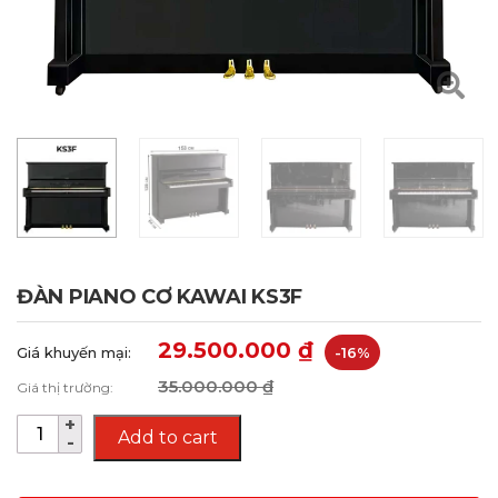
ĐÀN PIANO CƠ KAWAI KS3F
29.500.000
₫
Giá khuyến mại:
-16%
35.000.000
₫
Giá thị trường:
Add to cart