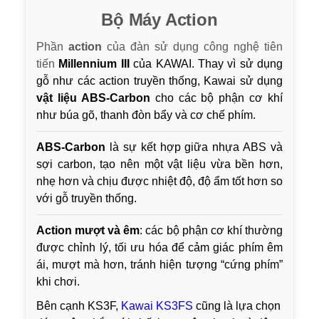
Bộ Máy Action
Phần
action
của đàn sử dụng công nghệ tiên
tiến
Millennium III
của KAWAI. Thay vì sử dụng
gỗ như các action truyền thống, Kawai sử dụng
vật liệu ABS-Carbon
cho các bộ phận cơ khí
như búa gõ, thanh đòn bẩy và cơ chế phím.
ABS-Carbon
là sự kết hợp giữa nhựa ABS và
sợi carbon, tạo nên một vật liệu vừa bền hơn,
nhẹ hơn và chịu được nhiệt độ, độ ẩm tốt hơn so
với gỗ truyền thống.
Action mượt và êm
: các bộ phận cơ khí thường
được chỉnh lý, tối ưu hóa để cảm giác phím êm
ái, mượt mà hơn, tránh hiện tượng “cứng phím”
khi chơi.
Bên cạnh KS3F,
Kawai KS3FS
cũng là lựa chọn