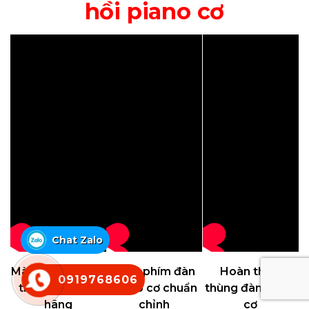
hồi piano cơ
Chat Zalo
Mài búa piano cơ
Xử lý phím đàn
Hoàn thiện
0919768606
theo thông số
piano cơ chuẩn
thùng đàn piano
hãng
chỉnh
cơ