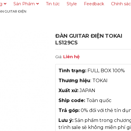
ng
Sản Phẩm
Tin tức
Style
Feedback
Chính sá
ÀN GUITAR ĐIỆN
ĐÀN GUITAR ĐIỆN TOKAI
LS129CS
Liên hệ
Giá:
Tình trạng:
FULL BOX 100%
Thương hiệu
: TOKAI
Xuất xứ:
JAPAN
Ship code:
Toàn quốc
Trả góp:
0% đối với thẻ tín dụ
Lưu ý:
Sản phẩm trong chươn
trình sale sẽ không miễn phí g