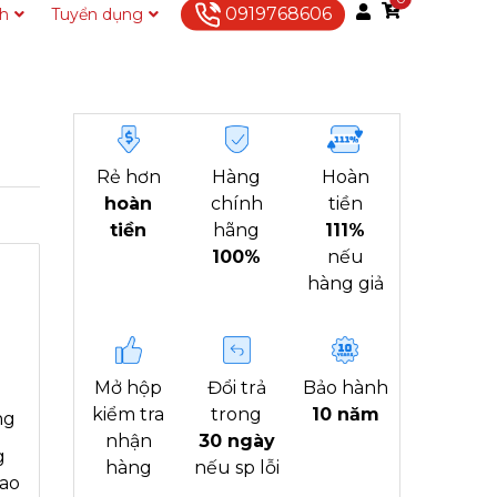
0919768606
ch
Tuyển dụng
Liên hệ
Rẻ hơn
Hàng
Hoàn
hoàn
chính
tiền
tiền
hãng
111%
100%
nếu
hàng giả
Mở hộp
Đổi trả
Bảo hành
kiểm tra
trong
10 năm
ng
nhận
30 ngày
g
hàng
nếu sp lỗi
iao