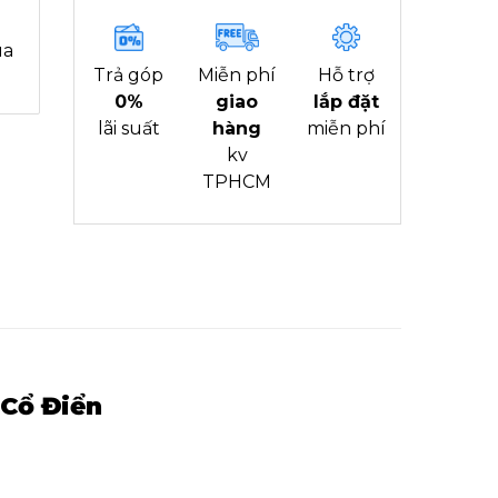
ua
Trả góp
Miễn phí
Hỗ trợ
0%
giao
lắp đặt
lãi suất
hàng
miễn phí
kv
TPHCM
 Cổ Điển