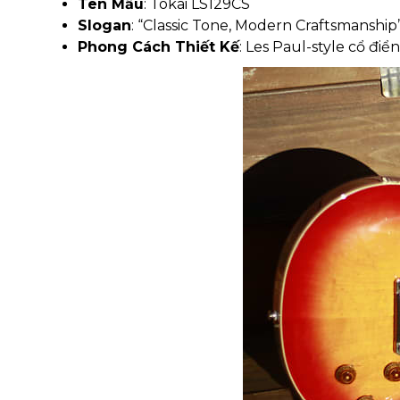
Tên Mẫu
: Tokai LS129CS
Slogan
: “Classic Tone, Modern Craftsmanship
Phong Cách Thiết Kế
: Les Paul-style cổ đi