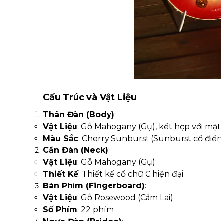
Cấu Trúc và Vật Liệu
Thân Đàn (Body)
:
Vật Liệu
: Gỗ Mahogany (Gụ), kết hợp với mặt
Màu Sắc
: Cherry Sunburst (Sunburst cổ điển
Cần Đàn (Neck)
:
Vật Liệu
: Gỗ Mahogany (Gụ)
Thiết Kế
: Thiết kế cổ chữ C hiện đại
Bàn Phím (Fingerboard)
:
Vật Liệu
: Gỗ Rosewood (Cẩm Lai)
Số Phím
: 22 phím