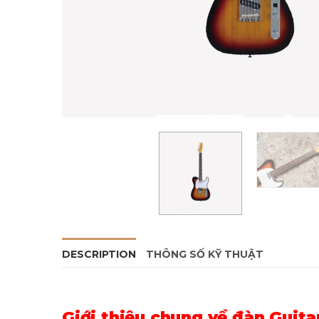
DESCRIPTION
THÔNG SỐ KỸ THUẬT
Giới thiệu chung về đàn Guit