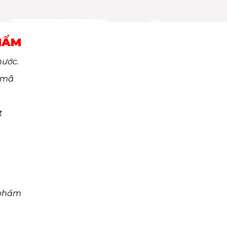
HẨM
nước.
 mã
t
 phẩm