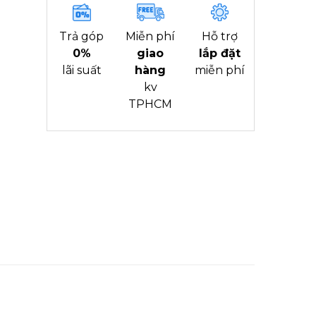
Trả góp
Miễn phí
Hỗ trợ
0%
giao
lắp đặt
lãi suất
hàng
miễn phí
kv
TPHCM