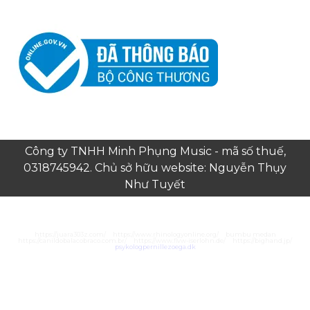
Công ty TNHH Minh Phụng Music - mã số thuế,
0318745942. Chủ sở hữu website: Nguyễn Thụy
Như Tuyết
https://juara303z.com/
https://www.rhinologyonline.org/
bumbu medan
https://canildobalacobraco.com.br/
https://www.flvw-iserlohn.de/
https://bighand.jp/
psykologpernillezoega.dk