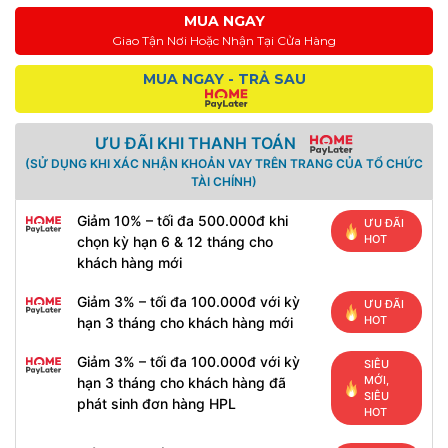
MUA NGAY
Giao Tận Nơi Hoặc Nhận Tại Cửa Hàng
MUA NGAY - TRẢ SAU
ƯU ĐÃI KHI THANH TOÁN
(SỬ DỤNG KHI XÁC NHẬN KHOẢN VAY TRÊN TRANG CỦA TỔ CHỨC
TÀI CHÍNH)
Giảm 10% – tối đa 500.000đ khi
ƯU ĐÃI
HOT
chọn kỳ hạn 6 & 12 tháng cho
khách hàng mới
Giảm 3% – tối đa 100.000đ với kỳ
ƯU ĐÃI
HOT
hạn 3 tháng cho khách hàng mới
Giảm 3% – tối đa 100.000đ với kỳ
SIÊU
MỚI,
hạn 3 tháng cho khách hàng đã
SIÊU
phát sinh đơn hàng HPL
HOT