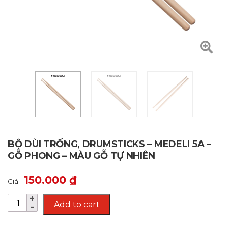
BỘ DÙI TRỐNG, DRUMSTICKS – MEDELI 5A –
GỖ PHONG – MÀU GỖ TỰ NHIÊN
150.000
₫
Giá:
Add to cart