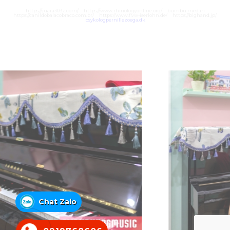
https://juara303z.com/
https://www.rhinologyonline.org/
bumbu medan
https://canildobalacobraco.com.br/
https://www.flvw-iserlohn.de/
https://bighand.jp/
psykologpernillezoega.dk
Chat Zalo