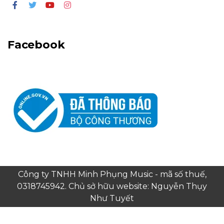
Facebook
Công ty TNHH Minh Phụng Music - mã số thuế,
0318745942. Chủ sở hữu website: Nguyễn Thụy
Như Tuyết