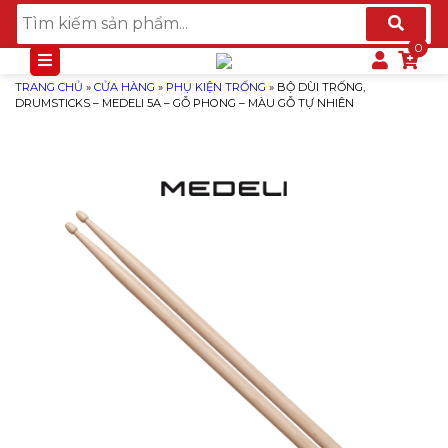
TRANG CHỦ
»
CỬA HÀNG
»
PHỤ KIỆN TRỐNG
»
BỘ DÙI TRỐNG,
DRUMSTICKS – MEDELI 5A – GỖ PHONG – MÀU GỖ TỰ NHIÊN