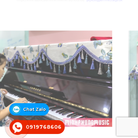
https://www.basilicasanvicenteferrer.es/horarios/
psykologpernillezoega.dk
Chat Zalo
0919768606