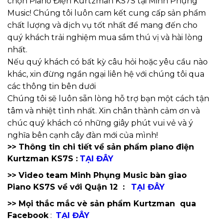
chọn Piano Điện Kurtzman KS7S tại Minh Phụng
Music! Chúng tôi luôn cam kết cung cấp sản phẩm
chất lượng và dịch vụ tốt nhất để mang đến cho
quý khách trải nghiệm mua sắm thú vị và hài lòng
nhất.
Nếu quý khách có bất kỳ câu hỏi hoặc yêu cầu nào
khác, xin đừng ngần ngại liên hệ với chúng tôi qua
các thông tin bên dưới
Chúng tôi sẽ luôn sẵn lòng hỗ trợ bạn một cách tận
tâm và nhiệt tình nhất. Xin chân thành cảm ơn và
chúc quý khách có những giây phút vui vẻ và ý
nghĩa bên cạnh cây đàn mới của mình!
>> Thông tin chi tiết về sản phẩm piano điện
Kurtzman KS7S :
TẠI ĐÂY
>> Video team Minh Phụng Music bàn giao
Piano KS7S về với Quận 12 :
TẠI ĐÂY
>> Mọi thắc mắc vè sản phẩm Kurtzman qua
Facebook
:
TẠI ĐÂY