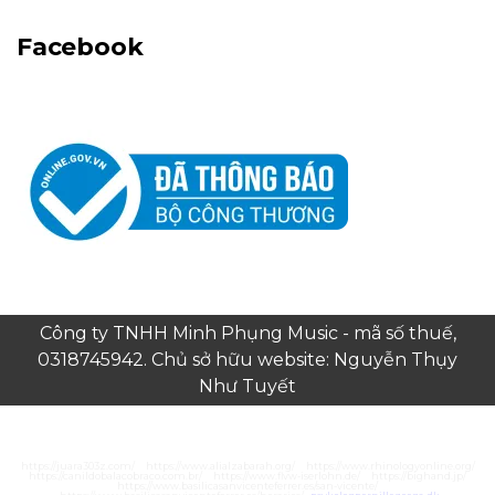
Facebook
Công ty TNHH Minh Phụng Music - mã số thuế,
0318745942. Chủ sở hữu website: Nguyễn Thụy
Như Tuyết
https://juara303z.com/
https://www.alialzabarah.org/
https://www.rhinologyonline.org/
https://canildobalacobraco.com.br/
https://www.flvw-iserlohn.de/
https://bighand.jp/
https://www.basilicasanvicenteferrer.es/san-vicente/