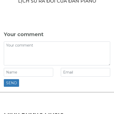
LỊCH SỬ RA ĐỜI CỦA ĐÀN PIANO
Your comment