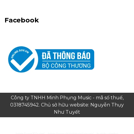
Facebook
Công ty TNHH Minh Phụng Music - mã số thuế,
0318745942. Chủ sở hữu website: Nguyễn Thụy
Như Tuyết
https://juara303z.net/
https://www.rhinologyonline.org/
bumbu medan