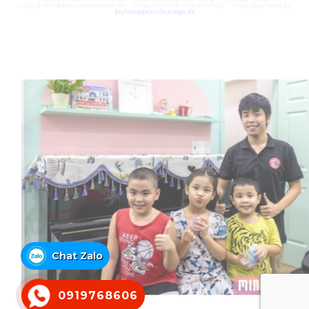
https://canildobalacobraco.com.br/
https://www.flvw-iserlohn.de/
https://bighand.jp/
psykologpernillezoega.dk
Chat Zalo
0919768606