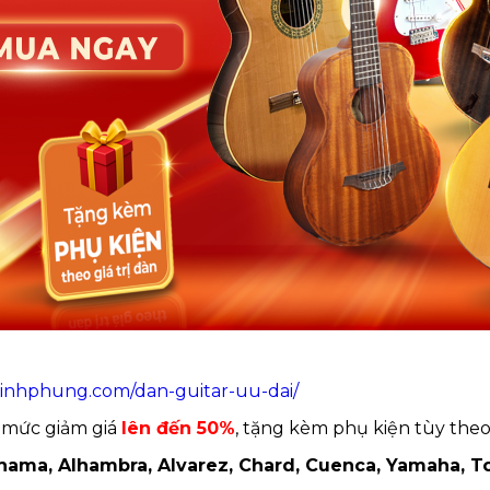
minhphung.com/dan-guitar-uu-dai/
 mức giảm giá
lên đến 50%
, tặng kèm phụ kiện tùy theo 
hama, Alhambra, Alvarez, Chard, Cuenca, Yamaha, To