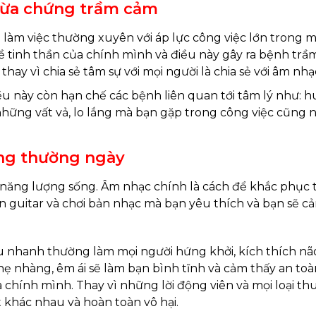
ngừa chứng trầm cảm
àm việc thường xuyên với áp lực công việc lớn trong một
 tinh thần của chính mình và điều này gây ra bệnh trầm 
ay vì chia sẻ tâm sự với mọi người là chia sẻ với âm nhạc,
này còn hạn chế các bệnh liên quan tới tâm lý như: hu
o những vất vả, lo lắng mà bạn gặp trong công việc cũn
ộng thường ngày
t năng lượng sống. Âm nhạc chính là cách để khắc phục t
 guitar và chơi bản nhạc mà bạn yêu thích và bạn sẽ cảm
tấu nhanh thường làm mọi người hứng khởi, kích thích nã
hẹ nhàng, êm ái sẽ làm bạn bình tĩnh và cảm thấy an toàn
a chính mình. Thay vì những lời động viên và mọi loại th
 khác nhau và hoàn toàn vô hại.