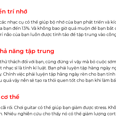
ển trí nhớ
ác nhạc cụ có thể giúp bộ nhớ của bạn phát triển và kíc
ủa bạn đến 13%. Và không bao giờ quá muộn để bạn bắt đ
trí não của bạn luôn được tỉnh táo để tập trung vào công
 khả năng tập trung
thử thách đối với bạn, cũng đừng vì vậy mà bỏ cuộc sớm v
nhạc sĩ là tính kỉ luật. Bạn phải luyện tập hàng ngày n
y. Chính việc phải luyện tập hằng ngày rèn cho bạn tính 
 quả vậy nên sẽ tạo ra thói quen tốt cho bạn khi làm bất
 cơ thể
cãi rồi. Chơi guitar có thể giúp bạn giảm được stress. K
bạn. Nhiều nghiên cứu cho thấy nó có thể giảm lượng corti