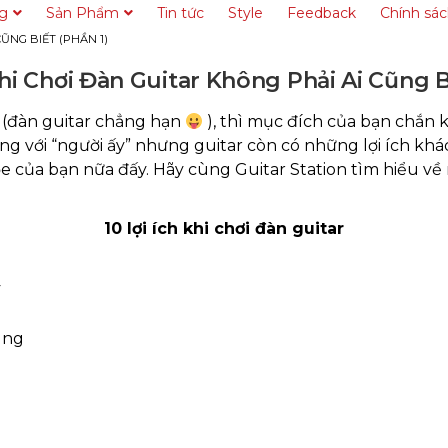
ng
Sản Phẩm
Tin tức
Style
Feedback
Chính sá
CŨNG BIẾT (PHẦN 1)
Khi Chơi Đàn Guitar Không Phải Ai Cũng B
ụ (đàn guitar chẳng hạn
), thì mục đích của bạn chắn 
ng với “người ấy” nhưng guitar còn có những lợi ích khá
hỏe của bạn nữa đấy. Hãy cùng Guitar Station tìm hiểu về 
10 lợi ích khi chơi đàn guitar
y
ung