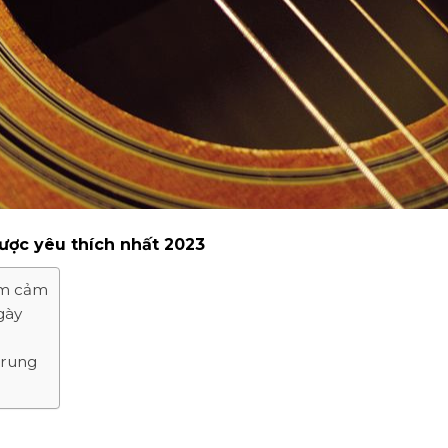
ược yêu thích nhất 2023
ầm cảm
gày
trung