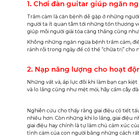
1. Chơi đàn guitar giúp ngăn 
Trầm cảm là căn bệnh dễ gặp ở những người l
người ta ít quan tâm tới những tổn thương về
giúp mỗi người giải tỏa căng thẳng cũng như th
Không những ngăn ngừa bệnh trầm cảm, điều 
rảnh rỗi trong ngày để có thể “chữa trị” ch
2. Nạp năng lượng cho hoạt đ
Những vất vả, áp lực đôi khi làm bạn cạn kiệ
và lo lắng cũng như mệt mỏi, hãy cầm cây đàn
Nghiên cứu cho thấy rằng giai điệu có tiết 
nhiều hơn. Còn những khi lo lắng, giai điệu n
giai điệu hay chính là tự làm chủ cảm xúc củ
tình cảm của con người bằng những cách rất