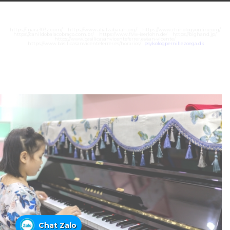
https://juara303z.com/
https://www.alialzabarah.org/
https://www.rhinologyonline.org/
https://canildobalacobraco.com.br/
https://www.flvw-iserlohn.de/
https://bighand.jp/
https://www.basilicasanvicenteferrer.es/san-vicente/
https://www.basilicasanvicenteferrer.es/horarios/
psykologpernillezoega.dk
Chat Zalo