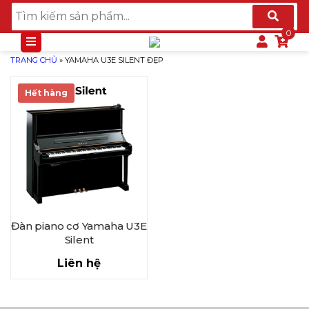
TRANG CHỦ
»
YAMAHA U3E SILENT ĐẸP
Hết hàng
Đàn piano cơ Yamaha U3E
Silent
Liên hệ