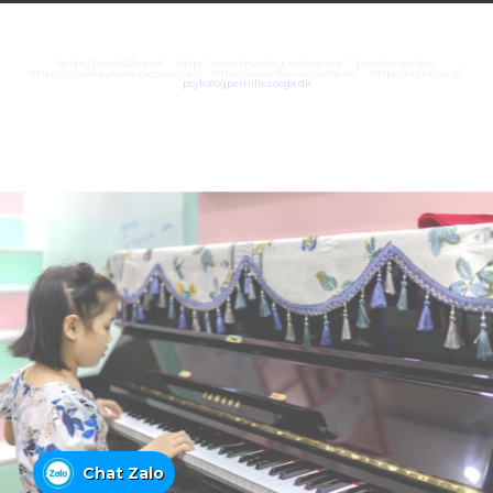
https://juara303z.net/
https://www.rhinologyonline.org/
bumbu medan
https://canildobalacobraco.com.br/
https://www.flvw-iserlohn.de/
https://bighand.jp/
psykologpernillezoega.dk
Chat Zalo